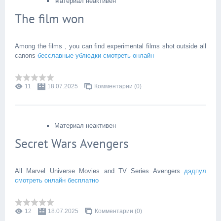
Материал неактивен
The film won
Among the films , you can find experimental films shot outside all
canons
бесславные ублюдки смотреть онлайн
11
18.07.2025
Комментарии (0)
Материал неактивен
Secret Wars Avengers
All Marvel Universe Movies and TV Series Avengers
дэдпул
смотреть онлайн бесплатно
12
18.07.2025
Комментарии (0)