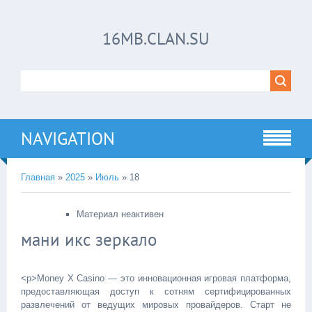
16MB.CLAN.SU
NAVIGATION
Главная
»
2025
»
Июль
»
18
Материал неактивен
мани икс зеркало
<p>Money X Casino — это инновационная игровая платформа,
предоставляющая доступ к сотням сертифицированных
развлечений от ведущих мировых провайдеров. Старт не