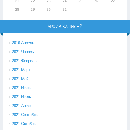
21
22
23
24
25
26
27
28
29
30
31
АРХИВ ЗАПИСЕЙ
2016 Апрель
2021 Январь
2021 Февраль
2021 Март
2021 Май
2021 Июнь
2021 Июль
2021 Август
2021 Сентябрь
2021 Октябрь