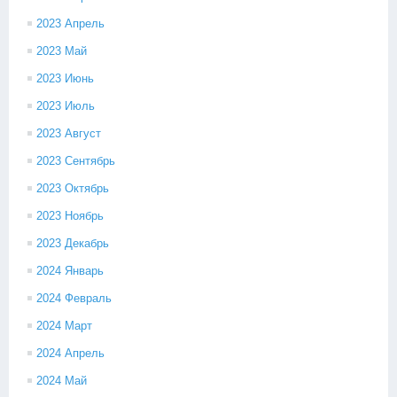
2023 Апрель
2023 Май
2023 Июнь
2023 Июль
2023 Август
2023 Сентябрь
2023 Октябрь
2023 Ноябрь
2023 Декабрь
2024 Январь
2024 Февраль
2024 Март
2024 Апрель
2024 Май