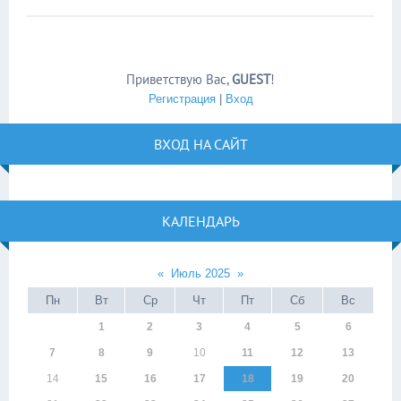
Приветствую Вас
,
GUEST
!
Регистрация
|
Вход
ВХОД НА САЙТ
КАЛЕНДАРЬ
«
Июль 2025
»
Пн
Вт
Ср
Чт
Пт
Сб
Вс
1
2
3
4
5
6
7
8
9
10
11
12
13
14
15
16
17
18
19
20