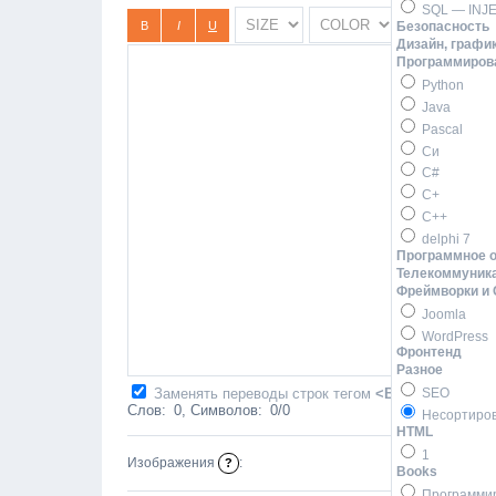
SQL — INJ
Безопасность
Дизайн, график
Программиров
Python
Java
Pascal
Си
C#
C+
C++
delphi 7
Программное 
Телекоммуник
Фреймворки и
Joomla
WordPress
Фронтенд
Разное
Заменять переводы строк тегом
<BR>
SEO
Слов:
0
, Символов:
0/0
Несортиро
HTML
1
Стандартный з
Изображения
:
?
Books
Программи