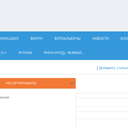
OWNLOADS
ФОРУМ
ФОТОАЛЬБОМЫ
НОВОСТИ
БЛО
С++
PYTHON
PHP И MYSQL. РАЗРАБО...
[
Добавить стать
вание