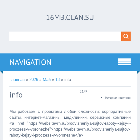
16MB.CLAN.SU
NAVIGATION
Главная
»
2026
»
Май
»
13
» info
info
12:49
Материал неактивен
Мы работаем с проектами любой сложности: корпоративные
сайты, интернет-магазины, медклиники, сервисные компании
<a href="https://websitevrn.ru/prodvizheniya-sajtov-raboty-kejsy-i-
proczess-v-voronezhe">https://websitevrn.ru/prodvizheniya-sajtov-
raboty-kejsy-i-proczess-v-voronezhe</a>