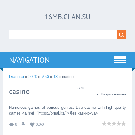
16MB.CLAN.SU
NAVIGATION
Главная
»
2026
»
Май
»
13
» casino
casino
22:38
Материал неактивен
Numerous games of various genres. Live casino with high-quality
games <a href="https://ornai.kz/">Лев казино</a>
8
0.0
/
0