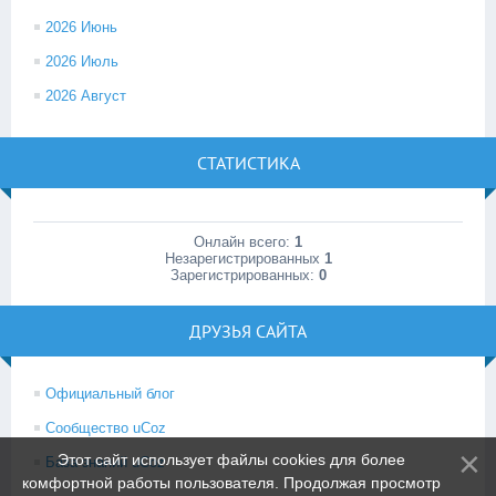
2026 Июнь
2026 Июль
2026 Август
СТАТИСТИКА
Онлайн всего:
1
Незарегистрированных
1
Зарегистрированных:
0
ДРУЗЬЯ САЙТА
Официальный блог
Сообщество uCoz
Этот сайт использует файлы cookies для более
База знаний uCoz
комфортной работы пользователя. Продолжая просмотр