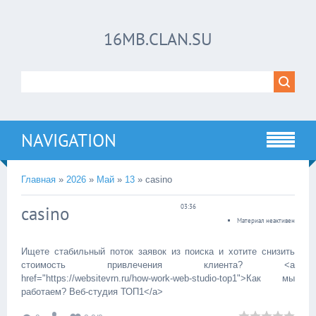
16MB.CLAN.SU
NAVIGATION
Главная
»
2026
»
Май
»
13
» casino
casino
03:36
Материал неактивен
Ищете стабильный поток заявок из поиска и хотите снизить
стоимость привлечения клиента? <a
href="https://websitevrn.ru/how-work-web-studio-top1">Как мы
работаем? Веб-студия ТОП1</a>