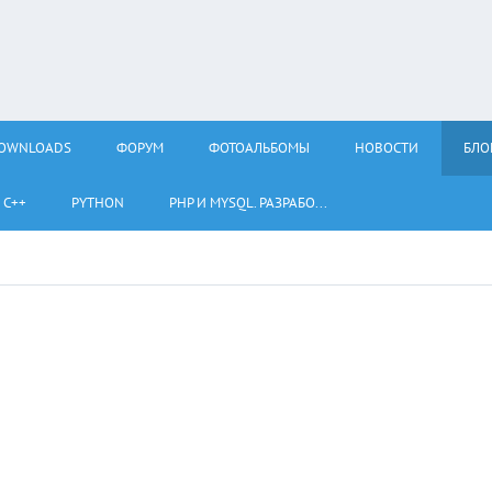
OWNLOADS
ФОРУМ
ФОТОАЛЬБОМЫ
НОВОСТИ
БЛО
С++
PYTHON
PHP И MYSQL. РАЗРАБО...